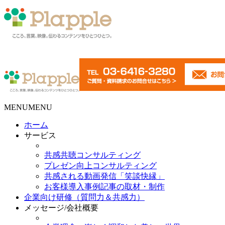
MENU
MENU
ホーム
サービス
共感共聴コンサルティング
プレゼン向上コンサルティング
共感される動画発信「笑談快縁」
お客様導入事例記事の取材・制作
企業向け研修（質問力＆共感力）
メッセージ/会社概要