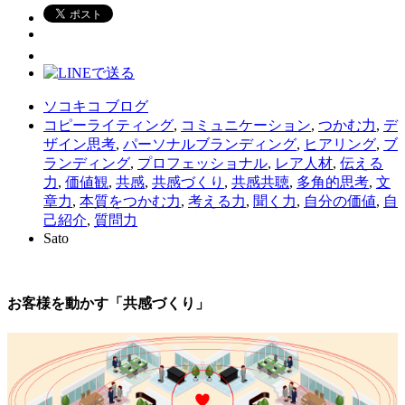
ソコキコ ブログ
コピーライティング
,
コミュニケーション
,
つかむ力
,
デ
ザイン思考
,
パーソナルブランディング
,
ヒアリング
,
ブ
ランディング
,
プロフェッショナル
,
レア人材
,
伝える
力
,
価値観
,
共感
,
共感づくり
,
共感共聴
,
多角的思考
,
文
章力
,
本質をつかむ力
,
考える力
,
聞く力
,
自分の価値
,
自
己紹介
,
質問力
Sato
お客様を動かす「共感づくり」