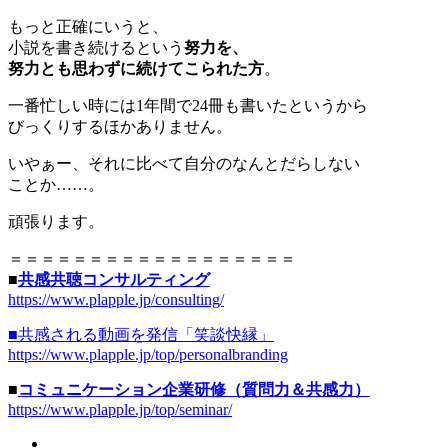
もっと正確にいうと、
小説を書き続けるという
努力を、
努力とも思わずに続けてこられた方
。
一番忙しい時には1年間で24冊も書いたというから
びっくりするほかありません。
いやぁー、それに比べて自分のなんとだらしない
ことか……。
頑張ります。
＝＝＝＝＝＝＝＝＝＝＝＝＝＝＝＝＝＝
■
共感共聴コンサルティング
https://www.plapple.jp/consulting/
■共感される動画を発信「笑談快縁」
https://www.plapple.jp/top/personalbranding
■
コミュニケーション企業研修（質問力＆共感力）
https://www.plapple.jp/top/seminar/