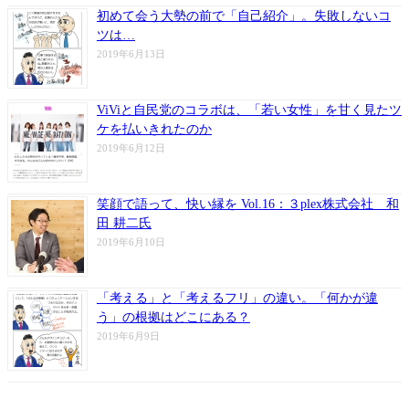
初めて会う大勢の前で「自己紹介」。失敗しないコ
ツは…
2019年6月13日
ViViと自民党のコラボは、「若い女性」を甘く見たツ
ケを払いきれたのか
2019年6月12日
笑顔で語って、快い縁を Vol.16：３plex株式会社 和
田 耕二氏
2019年6月10日
「考える」と「考えるフリ」の違い。「何かが違
う」の根拠はどこにある？
2019年6月9日