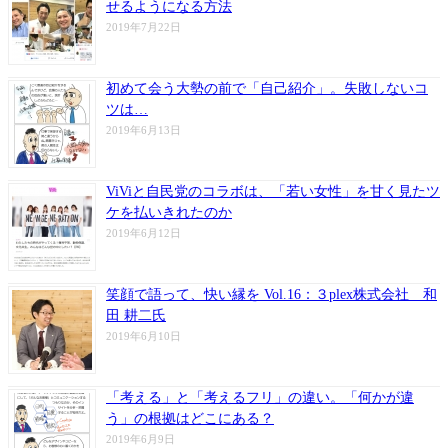
せるようになる方法
2019年7月22日
初めて会う大勢の前で「自己紹介」。失敗しないコ
ツは…
2019年6月13日
ViViと自民党のコラボは、「若い女性」を甘く見たツ
ケを払いきれたのか
2019年6月12日
笑顔で語って、快い縁を Vol.16：３plex株式会社 和
田 耕二氏
2019年6月10日
「考える」と「考えるフリ」の違い。「何かが違
う」の根拠はどこにある？
2019年6月9日