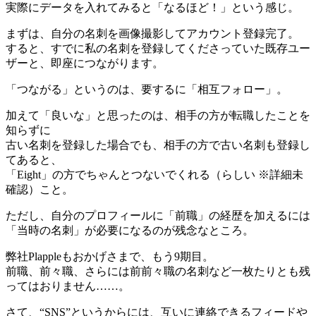
実際にデータを入れてみると「なるほど！」という感じ。
まずは、自分の名刺を画像撮影してアカウント登録完了。
すると、すでに私の名刺を登録してくださっていた既存ユー
ザーと、即座につながります。
「つながる」というのは、要するに「相互フォロー」。
加えて「良いな」と思ったのは、相手の方が転職したことを
知らずに
古い名刺を登録した場合でも、相手の方で古い名刺も登録し
てあると、
「Eight」の方でちゃんとつないでくれる（らしい ※詳細未
確認）こと。
ただし、自分のプロフィールに「前職」の経歴を加えるには
「当時の名刺」が必要になるのが残念なところ。
弊社Plappleもおかげさまで、もう9期目。
前職、前々職、さらには前前々職の名刺など一枚たりとも残
ってはおりません……。
さて、“SNS”というからには、互いに連絡できるフィードや