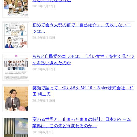
2019年7月22日
初めて会う大勢の前で「自己紹介」。失敗しないコ
ツは…
2019年6月13日
ViViと自民党のコラボは、「若い女性」を甘く見たツ
ケを払いきれたのか
2019年6月12日
笑顔で語って、快い縁を Vol.16：３plex株式会社 和
田 耕二氏
2019年6月10日
変わる世界と、止まったままの時計。日本のゲーム
業界は、この先どう変わるのか…
2019年6月7日