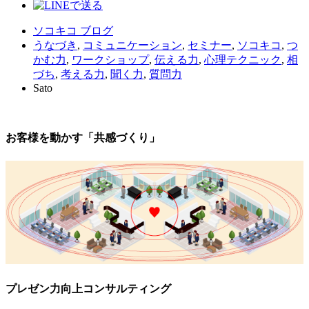
ソコキコ ブログ
うなづき
,
コミュニケーション
,
セミナー
,
ソコキコ
,
つ
かむ力
,
ワークショップ
,
伝える力
,
心理テクニック
,
相
づち
,
考える力
,
聞く力
,
質問力
Sato
お客様を動かす「共感づくり」
プレゼン力向上コンサルティング