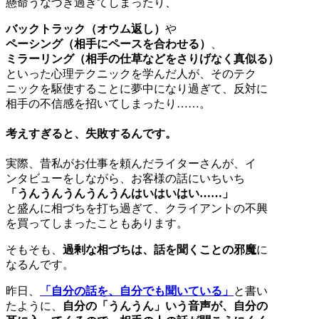
懸命うなづき過ぎてしまったり、
バックトラック（オウム返し）
や
ペーシング（相手にペースを合わせる）
、
ミラーリング（相手の仕草などをさりげなく真似る）
といった心理テクニックを学んだ人が、そのテク
ニックを駆使することに夢中になり過ぎて、反対に
相手の不信感を招いてしまったり……。
考えすぎると、失敗するんです。
実際、昔私がお仕事を頼んだライターさんが、イ
ンタビューをしながら、お客様の話にいちいち
「うんうんうんうんうんはいはいはい……」
と盛んに相づちを打ち過ぎて、クライアントの不興
を買ってしまったこともあります。
そもそも、
過剰な相づちは、話を聞くことの邪魔
に
なるんです。
昨日、
「自分の話を、自分でも聞いている」
と書い
たように、
自分の「うんうん」いう音声が、自分の