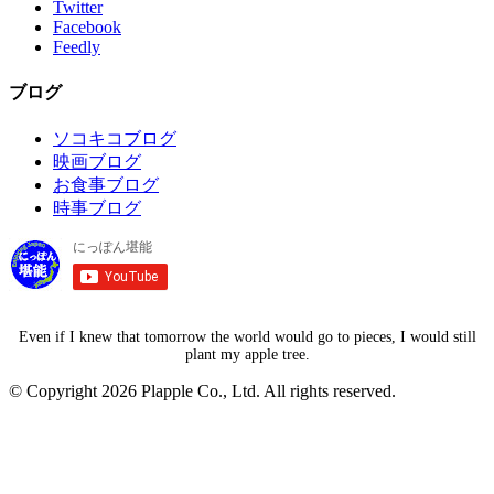
Twitter
Facebook
Feedly
ブログ
ソコキコブログ
映画ブログ
お食事ブログ
時事ブログ
Even if I knew that tomorrow the world would go to pieces, I would still
plant my apple tree.
© Copyright 2026 Plapple Co., Ltd. All rights reserved.