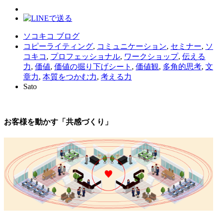
ソコキコ ブログ
コピーライティング
,
コミュニケーション
,
セミナー
,
ソ
コキコ
,
プロフェッショナル
,
ワークショップ
,
伝える
力
,
価値
,
価値の掘り下げシート
,
価値観
,
多角的思考
,
文
章力
,
本質をつかむ力
,
考える力
Sato
お客様を動かす「共感づくり」