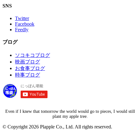
SNS
Twitter
Facebook
Feedly
ブログ
ソコキコブログ
映画ブログ
お食事ブログ
時事ブログ
Even if I knew that tomorrow the world would go to pieces, I would still
plant my apple tree.
© Copyright 2026 Plapple Co., Ltd. All rights reserved.