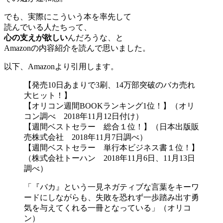
でも、実際にこういう本を率先して
読んでいる人たちって、
心の支えが欲しい
んだろうな、と
Amazonの内容紹介を読んで思いました。
以下、Amazonより引用します。
【発売10日あまりで3刷、14万部突破のバカ売れ
大ヒット！】
【オリコン週間BOOKランキング1位！】（オリ
コン調べ 2018年11月12日付け）
【週間ベストセラー 総合１位！】（日本出版販
売株式会社 2018年11月7日調べ）
【週間ベストセラー 単行本ビジネス書１位！】
（株式会社トーハン 2018年11月6日、11月13日
調べ）
「『バカ』という一見ネガティブな言葉をキーワ
ードにしながらも、失敗を恐れず一歩踏み出す勇
気を与えてくれる一冊となっている」（オリコ
ン）