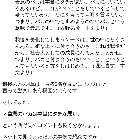
善意のバカは本当にタチが悪い。バカにもいろい
ろあるけど、自分がいいことをしていると信じて
疑ってないから、なにを言っても耳を貸さない。
つまり、バカの中でも止めようのないバカという
意味で最悪です。（西野亮廣 本文より）
我慢を美化してしまうケースは、世の中にたくさ
んある。嫌な上司に付き合うのも、これは我慢だ
から、社会人としての成長になるんだ、とかね。
つまり、バカと付き合うのもいいこと、というと
んでもない考え方をしはじめる。（堀江貴文 本
文より）
最後の方の4章は、著者2名が互いに「バカ」と
言って励ましあう構図のようです。
そしてまた、
＞
善意のバカは本当にタチが悪い。
という西野氏のコメントも良く分かります。
ネットで見つけただけの事例で恐縮ですが