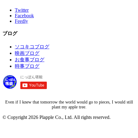
Twitter
Facebook
Feedly
ブログ
ソコキコブログ
映画ブログ
お食事ブログ
時事ブログ
Even if I knew that tomorrow the world would go to pieces, I would still
plant my apple tree.
© Copyright 2026 Plapple Co., Ltd. All rights reserved.