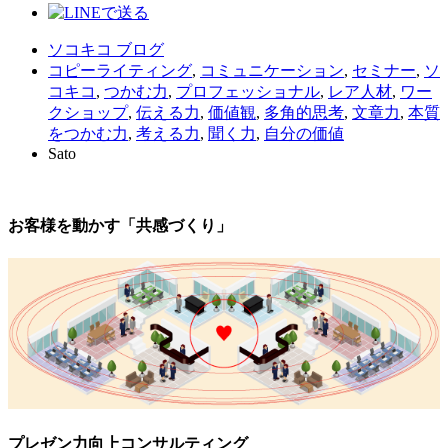
ソコキコ ブログ
コピーライティング
,
コミュニケーション
,
セミナー
,
ソ
コキコ
,
つかむ力
,
プロフェッショナル
,
レア人材
,
ワー
クショップ
,
伝える力
,
価値観
,
多角的思考
,
文章力
,
本質
をつかむ力
,
考える力
,
聞く力
,
自分の価値
Sato
お客様を動かす「共感づくり」
プレゼン力向上コンサルティング