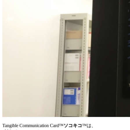
Tangible Communication Card™
ソコキコ
™は、