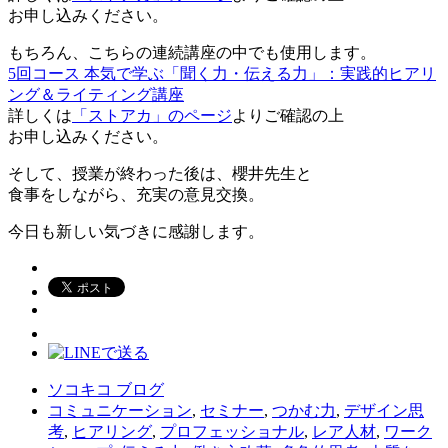
お申し込みください。
もちろん、こちらの連続講座の中でも使用します。
5回コース 本気で学ぶ「聞く力・伝える力」：実践的ヒアリ
ング＆ライティング講座
詳しくは
「ストアカ」のページ
よりご確認の上
お申し込みください。
そして、授業が終わった後は、櫻井先生と
食事をしながら、充実の意見交換。
今日も新しい気づきに感謝します。
ソコキコ ブログ
コミュニケーション
,
セミナー
,
つかむ力
,
デザイン思
考
,
ヒアリング
,
プロフェッショナル
,
レア人材
,
ワーク