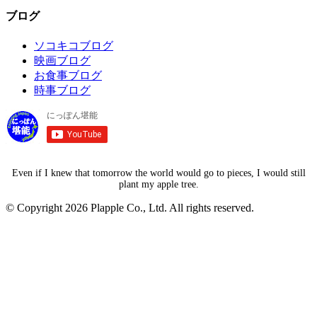
ブログ
ソコキコブログ
映画ブログ
お食事ブログ
時事ブログ
Even if I knew that tomorrow the world would go to pieces, I would still
plant my apple tree.
© Copyright 2026 Plapple Co., Ltd. All rights reserved.