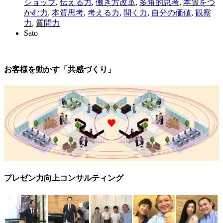
ショップ
,
伝える力
,
働き方改革
,
多角的思考
,
本質をつ
かむ力
,
本質思考
,
考える力
,
聞く力
,
自分の価値
,
観察
力
,
質問力
Sato
お客様を動かす「共感づくり」
プレゼン力向上コンサルティング