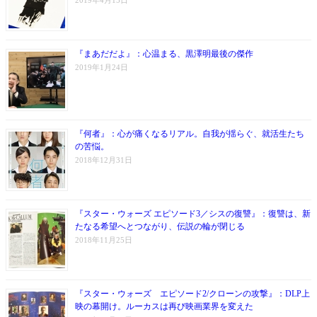
2019年4月15日
『まあだだよ』：心温まる、黒澤明最後の傑作
2019年1月24日
『何者』：心が痛くなるリアル。自我が揺らぐ、就活生たち
の苦悩。
2018年12月31日
『スター・ウォーズ エピソード3／シスの復讐』：復讐は、新
たなる希望へとつながり、伝説の輪が閉じる
2018年11月25日
『スター・ウォーズ エピソード2/クローンの攻撃』：DLP上
映の幕開け。ルーカスは再び映画業界を変えた