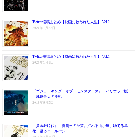
Twitter投稿まとめ【映画に救われた人生】 Vol.2
2020年1月27日
Twitter投稿まとめ【映画に救われた人生】 Vol.1
2020年1月1日
『ゴジラ キング・オブ・モンスターズ』：ハリウッド版
『地球最大の決戦』
2019年6月5日
『黄金狂時代』：喜劇王の至芸。揺れる山小屋、ゆでる革
靴、踊るロールパン