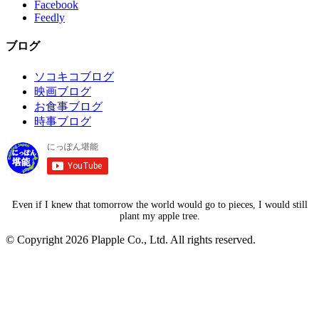
Facebook
Feedly
ブログ
ソコキコブログ
映画ブログ
お食事ブログ
時事ブログ
Even if I knew that tomorrow the world would go to pieces, I would still
plant my apple tree.
© Copyright 2026 Plapple Co., Ltd. All rights reserved.