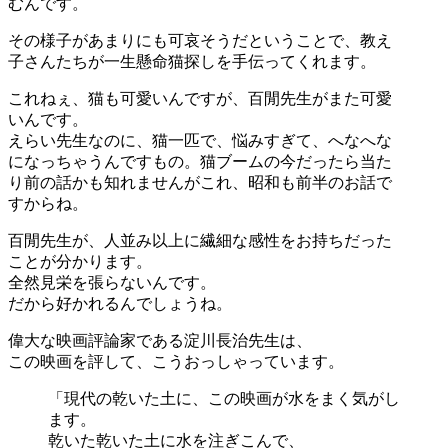
むんです。
その様子があまりにも可哀そうだということで、教え
子さんたちが一生懸命猫探しを手伝ってくれます。
これねぇ、猫も可愛いんですが、百閒先生がまた可愛
いんです。
えらい先生なのに、猫一匹で、悩みすぎて、へなへな
になっちゃうんですもの。猫ブームの今だったら当た
り前の話かも知れませんがこれ、昭和も前半のお話で
すからね。
百閒先生が、人並み以上に繊細な感性をお持ちだった
ことが分かります。
全然見栄を張らないんです。
だから好かれるんでしょうね。
偉大な映画評論家である淀川長治先生は、
この映画を評して、こうおっしゃっています。
「現代の乾いた土に、この映画が水をまく気がし
ます。
乾いた乾いた土に水を注ぎこんで、