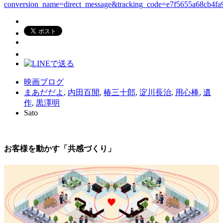
conversion_name=direct_message&tracking_code=e7f5655a68cb4fa
映画ブログ
まあだだよ
,
内田百閒
,
椿三十郎
,
淀川長治
,
用心棒
,
遺
作
,
黒澤明
Sato
お客様を動かす「共感づくり」