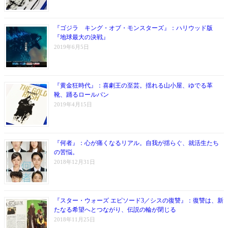
『ゴジラ キング・オブ・モンスターズ』：ハリウッド版
『地球最大の決戦』
2019年6月5日
『黄金狂時代』：喜劇王の至芸。揺れる山小屋、ゆでる革
靴、踊るロールパン
2019年4月15日
『何者』：心が痛くなるリアル。自我が揺らぐ、就活生たち
の苦悩。
2018年12月31日
『スター・ウォーズ エピソード3／シスの復讐』：復讐は、新
たなる希望へとつながり、伝説の輪が閉じる
2018年11月25日