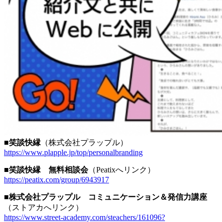
■笑談快縁
（株式会社プラップル）
https://www.plapple.jp/top/personalbranding
■笑談快縁 無料相談会
（Peatixへリンク）
https://peatix.com/group/6943917
■株式会社プラップル コミュニケーション＆発信力講座
（ストアカへリンク）
https://www.street-academy.com/steachers/161096?