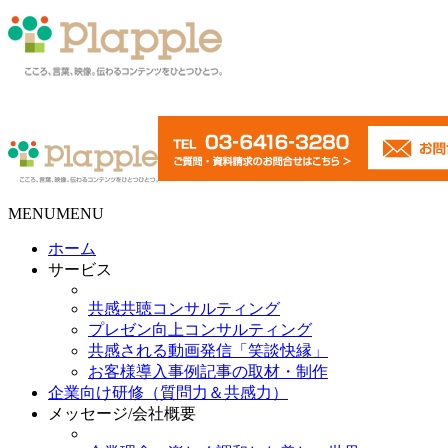
MENU
MENU
ホーム
サービス
共感共聴コンサルティング
プレゼン向上コンサルティング
共感される動画発信「笑談快縁」
お客様導入事例記事の取材・制作
企業向け研修（質問力＆共感力）
メッセージ/会社概要