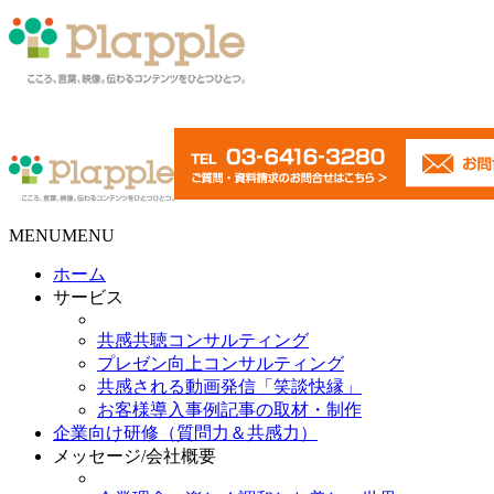
MENU
MENU
ホーム
サービス
共感共聴コンサルティング
プレゼン向上コンサルティング
共感される動画発信「笑談快縁」
お客様導入事例記事の取材・制作
企業向け研修（質問力＆共感力）
メッセージ/会社概要