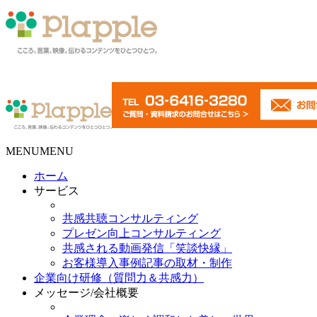
MENU
MENU
ホーム
サービス
共感共聴コンサルティング
プレゼン向上コンサルティング
共感される動画発信「笑談快縁」
お客様導入事例記事の取材・制作
企業向け研修（質問力＆共感力）
メッセージ/会社概要