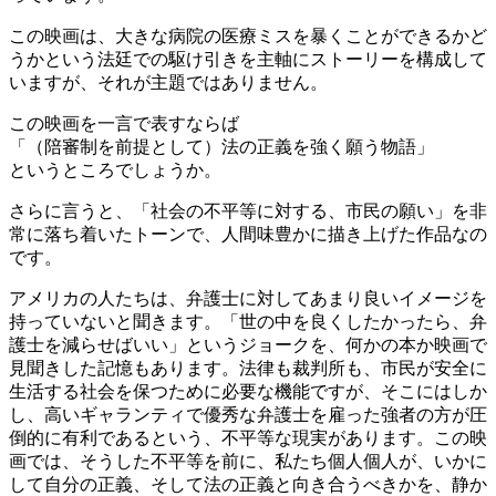
この映画は、大きな病院の医療ミスを暴くことができるかど
うかという法廷での駆け引きを主軸にストーリーを構成して
いますが、それが主題ではありません。
この映画を一言で表すならば
「（陪審制を前提として）法の正義を強く願う物語」
というところでしょうか。
さらに言うと、「社会の不平等に対する、市民の願い」を非
常に落ち着いたトーンで、人間味豊かに描き上げた作品なの
です。
アメリカの人たちは、弁護士に対してあまり良いイメージを
持っていないと聞きます。「世の中を良くしたかったら、弁
護士を減らせばいい」というジョークを、何かの本か映画で
見聞きした記憶もあります。法律も裁判所も、市民が安全に
生活する社会を保つために必要な機能ですが、そこにはしか
し、高いギャランティで優秀な弁護士を雇った強者の方が圧
倒的に有利であるという、不平等な現実があります。この映
画では、そうした不平等を前に、私たち個人個人が、いかに
して自分の正義、そして法の正義と向き合うべきかを、静か