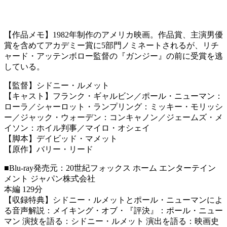
【作品メモ】1982年制作のアメリカ映画。作品賞、主演男優
賞を含めてアカデミー賞に5部門ノミネートされるが、リチ
ャード・アッテンボロー監督の『ガンジー』の前に受賞を逃
している。
【監督】シドニー・ルメット
【キャスト】フランク・ギャルビン／ポール・ニューマン：
ローラ／シャーロット・ランプリング：ミッキー・モリッシ
ー／ジャック・ウォーデン：コンキャノン／ジェームズ・メ
イソン：ホイル判事／マイロ・オシェイ
【脚本】デイビッド・マメット
【原作】バリー・リード
■Blu-ray発売元：20世紀フォックス ホーム エンターテイン
メント ジャパン株式会社
本編 129分
【収録特典】シドニー・ルメットとポール・ニューマンによ
る音声解説：メイキング・オブ・『評決』：ポール・ニュー
マン 演技を語る：シドニー・ルメット 演出を語る：映画史