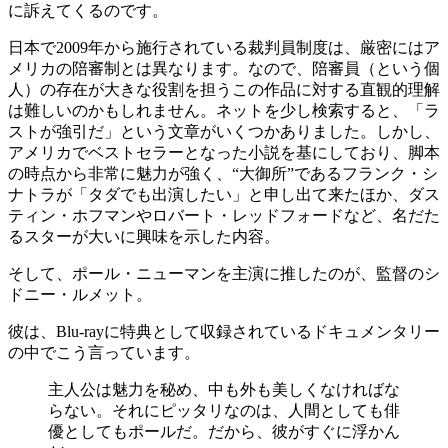
に訴えてくるのです。
日本で2009年から施行されている裁判員制度は、厳密にはア
メリカの陪審制とは異なります。なので、陪審員（という個
人）の存在が大きな役割を担うこの作品に対する直観的理解
は難しいのかもしれません。ネットを少し検索すると、「ラ
ストが強引だ」という文章がいくつかありました。しかし、
アメリカでベストセラーとなった小説を基にしており、脚本
の時点から非常に魅力が強く、“大御所”であるフランク・シ
ナトラが「タダでも出演したい」と申し出て来たほか、ダス
ティン・ホフマンやロバート・レッドフォードなど、名だた
るスターが大いに興味を示した内容。
そして、ポール・ニューマンを主演に推したのが、監督のシ
ドニー・ルメット。
彼は、Blu-rayに特典として収録されているドキュメンタリー
の中でこう言っています。
主人公は魅力を秘め、中も外も美しくなければな
らない。それにピッタリなのは、人間としても俳
優としてもポールだ。だから、彼がすぐに浮かん