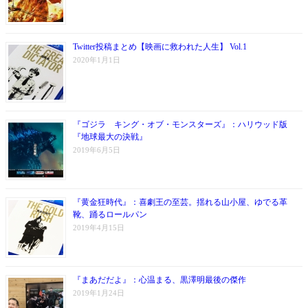
Twitter投稿まとめ【映画に救われた人生】 Vol.1
2020年1月1日
『ゴジラ キング・オブ・モンスターズ』：ハリウッド版
『地球最大の決戦』
2019年6月5日
『黄金狂時代』：喜劇王の至芸。揺れる山小屋、ゆでる革
靴、踊るロールパン
2019年4月15日
『まあだだよ』：心温まる、黒澤明最後の傑作
2019年1月24日