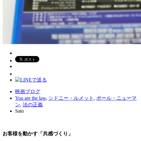
映画ブログ
You are the law
,
シドニー・ルメット
,
ポール・ニューマ
ン
,
法の正義
Sato
お客様を動かす「共感づくり」