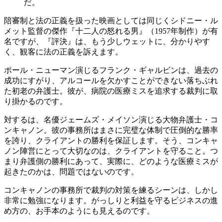
だ。
陪審制と法の正義を扱った映画としては同じくシドニー・ル
メット監督の傑作『十二人の怒れる男』（1957年制作）が有
名ですが、『評決』は、もう少しウェットに、分かりやす
く、観客に法の正義を訴えます。
ポール・ニューマン演じるフランク・ギャルビンは、過去の
成功にすがり、アルコールを欠かすことができない落ちぶれ
た初老の弁護士。彼が、病院の医療ミスを追求する裁判に取
り掛かるのです。
対するは、名優ジェームズ・メイソン演じる大物弁護士・コ
ンキャノン。彼の事務所はまさに完璧な体制で圧倒的な勝率
を誇り、クライアントの勝利を保証します。そう、コンキャ
ノン陣営にとって大切なのは、クライアントを守ること。つ
まり弁護側の勝利にあって、実際に、どのような医療ミスが
起きたのかは、問題ではないのです。
コンキャノンの事務所で裁判の対策を練るシーンは、しかし
非常に勉強になります。がっしりと利益を守るビジネスの進
め方の、お手本のようにも見えるのです。