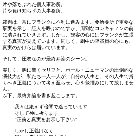
片や落ちぶれた個人事務所。
片や負け知らずの大事務所。
裁判は、常にフランクに不利に進みます。要所要所で重要な
事実を示し、証人を呼ぶのですが、周到なコンキャノンの前
に潰されていきます。しかし、観客の心にはフランクが主張
する真実が見えています。同じく、劇中の陪審員の心にも、
真実のかけらは届いています。
そして、圧巻なのが最終弁論のシーン。
美しく、胸に響くセリフと、ポール・ニューマンの圧倒的な
演技力が、私たち一人一人が、自分の人生と、その人生で貫
くべき正義について考え至らせ、心を鷲掴みにして放しませ
ん。
以下、最終弁論を書き起こします。
我々は絶えず暗闇で迷っています
そして神に祈ります
“正義と真実をお示し下さい”
しかし正義はなく