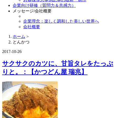
企業向け研修（質問力＆共感力）
メッセージ/会社概要
企業理念：楽しく調和した美しい世界へ
会社概要
ホーム
>
とんかつ
2017-10-26
サクサクのカツに、甘旨タレをたっぷ
りと。：【かつどん屋 瑞兆】