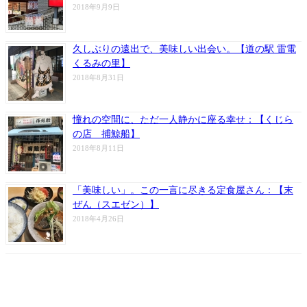
2018年9月9日
久しぶりの遠出で、美味しい出会い。【道の駅 雷電
くるみの里】
2018年8月31日
憧れの空間に、ただ一人静かに座る幸せ：【くじら
の店 捕鯨船】
2018年8月11日
「美味しい」。この一言に尽きる定食屋さん：【末
ぜん（スエゼン）】
2018年4月26日