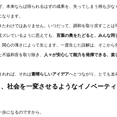
げ、本来ならば得られるはずの成果を、失ってしまう例も少な
になります。
きたわけではありません。いつだって、調和を取り戻すことは
見ズレているように思えても、
言葉の奥をたどると、みんな同
、関心の薄さによって生じます。一度生じた誤解は、そこから
た不協和音を取り除き、
人々が安心して能力を発揮できる、楽
まれれば、それは
素晴らしいアイデア
へとつながり、とても
エ
も、社会を一変させるようなイノベーティ
一歩になるのですから。