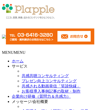
MENU
MENU
ホーム
サービス
共感共聴コンサルティング
プレゼン向上コンサルティング
共感される動画発信「笑談快縁」
お客様導入事例記事の取材・制作
企業向け研修（質問力＆共感力）
メッセージ/会社概要